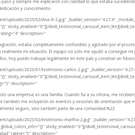
 paso y siempre me explicaron con claridad lo que estaba sucediend
dedicación y conocimiento.
nt/uploads/2025/02/Ana-R-2.jpg" _builder_version="4.27.4" _module
{}" sticky_enabled="0"][/divi8_testimonial_carousel_item_lite][divi8_
rating="4" description="
gración, estaba completamente confundido y agotado por el proceso
n realmente mi situación. El equipo no solo me ayudó a conseguir mi
llos, hoy puedo trabajar legalmente en este país y construir un futur
nt/uploads/2025/01/testimonio-carlos-2.jpg" _builder_version="4.27
{}" sticky_enabled="0"][/divi8_testimonial_carousel_item_lite][divi8_
="5" description="
lo una empresa; es una familia. Cuando fui a su oficina, me recibier
ue también me incluyeron en eventos y sesiones de orientación que 
legalmente seguro, sino también parte de una comunidad.%22
nt/uploads/2025/02/testimonio-martha-2.jpg" _builder_version="4.2
bal_colors_info="{}" sticky_enabled="0"][/divi8_testimonial_carousel_
idad" rating="5" description="