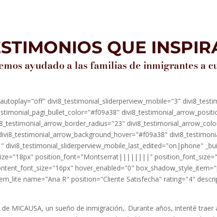
ESTIMONIOS QUE INSPIR
mos ayudado a las familias de inmigrantes a cu
al_autoplay="off" divi8_testimonial_sliderperview_mobile="3" divi8_tes
stimonial_pagi_bullet_color="#f09a38" divi8_testimonial_arrow_posit
8_testimonial_arrow_border_radius="23" divi8_testimonial_arrow_color
ivi8_testimonial_arrow_background_hover="#f09a38" divi8_testimonia
" divi8_testimonial_sliderperview_mobile_last_edited="on|phone" _bu
ze="18px" position_font="Montserrat||||||||" position_font_size="
ntent_font_size="16px" hover_enabled="0" box_shadow_style_item="pr
tem_lite name="Ana R" position="Cliente Satisfecha" rating="4" descri
de MICAUSA, un sueño de inmigración,. Durante años, intenté traer 