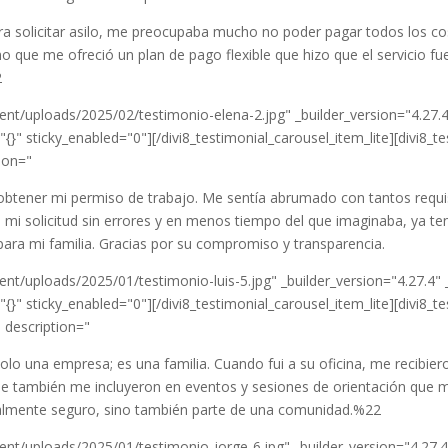
a solicitar asilo, me preocupaba mucho no poder pagar todos los c
sino que me ofreció un plan de pago flexible que hizo que el servicio 
2
nt/uploads/2025/02/testimonio-elena-2.jpg" _builder_version="4.27.
}" sticky_enabled="0"][/divi8_testimonial_carousel_item_lite][divi8_t
tion="
btener mi permiso de trabajo. Me sentía abrumado con tantos requi
n mi solicitud sin errores y en menos tiempo del que imaginaba, ya t
para mi familia. Gracias por su compromiso y transparencia.
nt/uploads/2025/01/testimonio-luis-5.jpg" _builder_version="4.27.4
}" sticky_enabled="0"][/divi8_testimonial_carousel_item_lite][divi8_t
" description="
lo una empresa; es una familia. Cuando fui a su oficina, me recibier
ue también me incluyeron en eventos y sesiones de orientación que 
legalmente seguro, sino también parte de una comunidad.%22
nt/uploads/2025/01/testimonio-jorge-6.jpg" _builder_version="4.27.