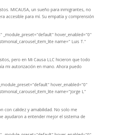
ostos. MICAUSA, un sueño para inmigrantes, no
fuera accesible para mí. Su empatía y comprensión
4" _module_preset="default" hover_enabled="0"
estimonial_carousel_item_lite name=" Luis T."
sitos, pero en Mi Causa LLC hicieron que todo
enía mi autorización en mano. Ahora puedo
" _module_preset="default" hover_enabled="0"
estimonial_carousel_item_lite name="Jorge L"
on con calidez y amabilidad. No solo me
me ayudaron a entender mejor el sistema de
4" _module_preset="default" hover_enabled="0"