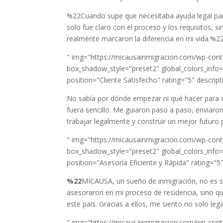
%22Cuando supe que necesitaba ayuda legal par
solo fue claro con el proceso y los requisitos, 
realmente marcaron la diferencia en mi vida.%2
" img="https://micausainmigracion.com/wp-conte
box_shadow_style="preset2" global_colors_info="{
position="Cliente Satisfecho" rating="5" descrip
No sabía por dónde empezar ni qué hacer para o
fuera sencillo. Me guiaron paso a paso, enviaro
trabajar legalmente y construir un mejor futuro 
" img="https://micausainmigracion.com/wp-conte
box_shadow_style="preset2" global_colors_info="{
position="Asesoría Eficiente y Rápida" rating="5
%22
MICAUSA, un sueño de inmigración, no es so
asesoraron en mi proceso de residencia, sino q
este país. Gracias a ellos, me siento no solo 
" img="https://micausainmigracion.com/wp-conte