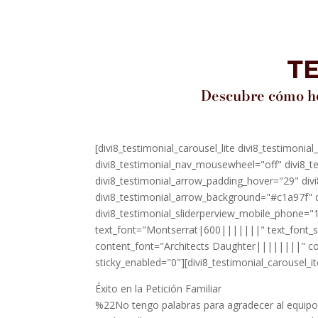
T
Descubre cómo he
[divi8_testimonial_carousel_lite divi8_testimoni
divi8_testimonial_nav_mousewheel="off" divi8_te
divi8_testimonial_arrow_padding_hover="29" divi
divi8_testimonial_arrow_background="#c1a97f" d
divi8_testimonial_sliderperview_mobile_phone="1
text_font="Montserrat|600|||||||" text_font_si
content_font="Architects Daughter||||||||" co
sticky_enabled="0"][divi8_testimonial_carousel_i
Éxito en la Petición Familiar
%22No tengo palabras para agradecer al equipo 