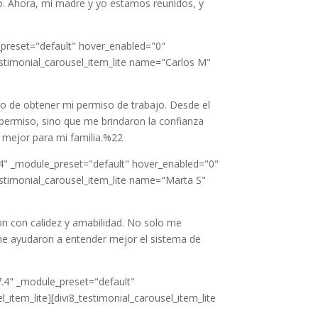
o. Ahora, mi madre y yo estamos reunidos, y
_preset="default" hover_enabled="0"
testimonial_carousel_item_lite name="Carlos M"
 de obtener mi permiso de trabajo. Desde el
 permiso, sino que me brindaron la confianza
o mejor para mi familia.%22
.4" _module_preset="default" hover_enabled="0"
testimonial_carousel_item_lite name="Marta S"
on con calidez y amabilidad. No solo me
me ayudaron a entender mejor el sistema de
7.4" _module_preset="default"
item_lite][divi8_testimonial_carousel_item_lite