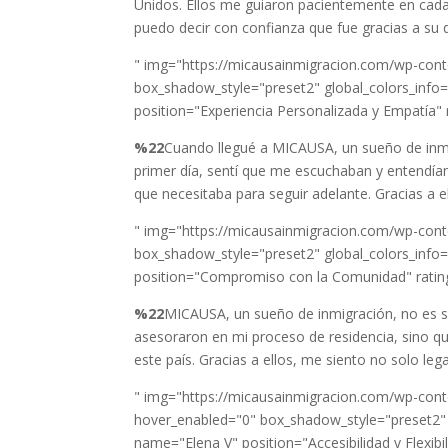
Unidos. Ellos me guiaron pacientemente en cada
puedo decir con confianza que fue gracias a su 
" img="https://micausainmigracion.com/wp-conte
box_shadow_style="preset2" global_colors_info="
position="Experiencia Personalizada y Empatía" 
%22
Cuando llegué a MICAUSA, un sueño de inmi
primer día, sentí que me escuchaban y entendía
que necesitaba para seguir adelante. Gracias a e
" img="https://micausainmigracion.com/wp-conte
box_shadow_style="preset2" global_colors_info="
position="Compromiso con la Comunidad" rating
%22
MICAUSA, un sueño de inmigración, no es so
asesoraron en mi proceso de residencia, sino q
este país. Gracias a ellos, me siento no solo 
" img="https://micausainmigracion.com/wp-conte
hover_enabled="0" box_shadow_style="preset2" glo
name="Elena V" position="Accesibilidad y Flexibil