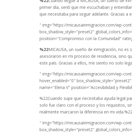
%22
Cuando llegué a MICAUSA, un sueño de inmi
primer día, sentí que me escuchaban y entendía
que necesitaba para seguir adelante. Gracias a e
" img="https://micausainmigracion.com/wp-conte
box_shadow_style="preset2" global_colors_info="
position="Compromiso con la Comunidad" rating
%22
MICAUSA, un sueño de inmigración, no es so
asesoraron en mi proceso de residencia, sino q
este país. Gracias a ellos, me siento no solo 
" img="https://micausainmigracion.com/wp-conte
hover_enabled="0" box_shadow_style="preset2" glo
name="Elena V" position="Accesibilidad y Flexibil
%22Cuando supe que necesitaba ayuda legal par
solo fue claro con el proceso y los requisitos, 
realmente marcaron la diferencia en mi vida.%2
" img="https://micausainmigracion.com/wp-conte
box_shadow_style="preset2" global_colors_info="{