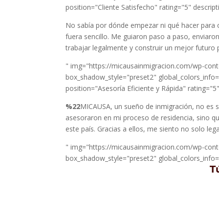
position="Cliente Satisfecho" rating="5" descrip
No sabía por dónde empezar ni qué hacer para o
fuera sencillo. Me guiaron paso a paso, enviaro
trabajar legalmente y construir un mejor futuro 
" img="https://micausainmigracion.com/wp-conte
box_shadow_style="preset2" global_colors_info="{
position="Asesoría Eficiente y Rápida" rating="5
%22
MICAUSA, un sueño de inmigración, no es so
asesoraron en mi proceso de residencia, sino q
este país. Gracias a ellos, me siento no solo 
" img="https://micausainmigracion.com/wp-conte
box_shadow_style="preset2" global_colors_info="{}
T