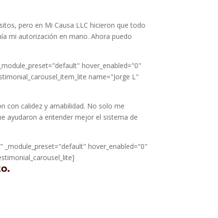
sitos, pero en Mi Causa LLC hicieron que todo
enía mi autorización en mano. Ahora puedo
" _module_preset="default" hover_enabled="0"
estimonial_carousel_item_lite name="Jorge L"
on con calidez y amabilidad. No solo me
me ayudaron a entender mejor el sistema de
4" _module_preset="default" hover_enabled="0"
stimonial_carousel_lite]
o.