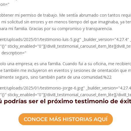
tion="
btener mi permiso de trabajo. Me sentía abrumado con tantos requi
n mi solicitud sin errores y en menos tiempo del que imaginaba, ya t
para mi familia. Gracias por su compromiso y transparencia.
nt/uploads/2025/01/testimonio-luis-5.jpg" _builder_version="4.27.4
}" sticky_enabled="0"][/divi8_testimonial_carousel_item_lite][divi8_t
" description="
lo una empresa; es una familia. Cuando fui a su oficina, me recibier
ue también me incluyeron en eventos y sesiones de orientación que 
legalmente seguro, sino también parte de una comunidad.%22
nt/uploads/2025/01/testimonio-jorge-6.jpg" _builder_version="4.27.
" sticky_enabled="0"][/divi8_testimonial_carousel_item_lite][/divi8_te
ú podrías ser el próximo testimonio de éxit
CONOCE MÁS HISTORIAS AQUÍ