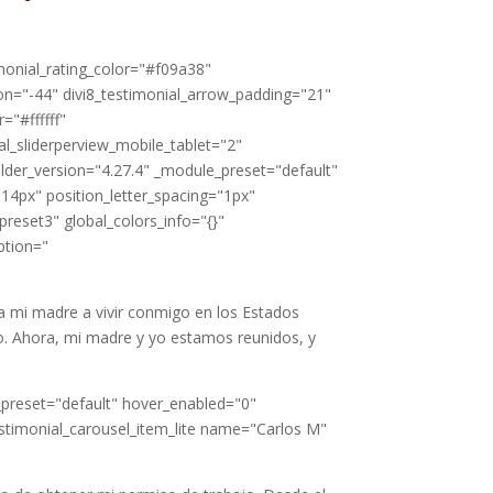
timonial_rating_color="#f09a38"
ion="-44" divi8_testimonial_arrow_padding="21"
="#ffffff"
l_sliderperview_mobile_tablet="2"
ilder_version="4.27.4" _module_preset="default"
14px" position_letter_spacing="1px"
eset3" global_colors_info="{}"
ption="
a mi madre a vivir conmigo en los Estados
o. Ahora, mi madre y yo estamos reunidos, y
_preset="default" hover_enabled="0"
testimonial_carousel_item_lite name="Carlos M"