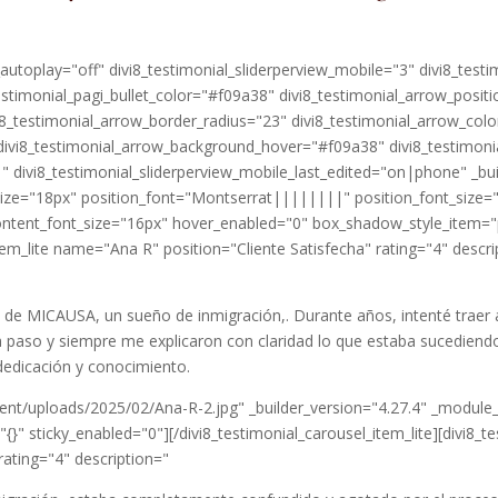
al_autoplay="off" divi8_testimonial_sliderperview_mobile="3" divi8_tes
stimonial_pagi_bullet_color="#f09a38" divi8_testimonial_arrow_posit
8_testimonial_arrow_border_radius="23" divi8_testimonial_arrow_color
ivi8_testimonial_arrow_background_hover="#f09a38" divi8_testimonia
" divi8_testimonial_sliderperview_mobile_last_edited="on|phone" _bu
ze="18px" position_font="Montserrat||||||||" position_font_size="
ntent_font_size="16px" hover_enabled="0" box_shadow_style_item="pr
tem_lite name="Ana R" position="Cliente Satisfecha" rating="4" descri
de MICAUSA, un sueño de inmigración,. Durante años, intenté traer 
 paso y siempre me explicaron con claridad lo que estaba sucediend
dedicación y conocimiento.
nt/uploads/2025/02/Ana-R-2.jpg" _builder_version="4.27.4" _module
{}" sticky_enabled="0"][/divi8_testimonial_carousel_item_lite][divi8_
rating="4" description="