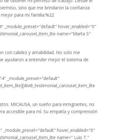
 de obtener mi permiso de trabajo. Desde el
 permiso, sino que me brindaron la confianza
o mejor para mi familia.%22
.4" _module_preset="default" hover_enabled="0"
testimonial_carousel_item_lite name="Marta S"
on con calidez y amabilidad. No solo me
me ayudaron a entender mejor el sistema de
7.4" _module_preset="default"
item_lite][divi8_testimonial_carousel_item_lite
ostos. MICAUSA, un sueño para inmigrantes, no
fuera accesible para mí. Su empatía y comprensión
4" _module_preset="default" hover_enabled="0"
estimonial_carousel_item_lite name=" Luis T."