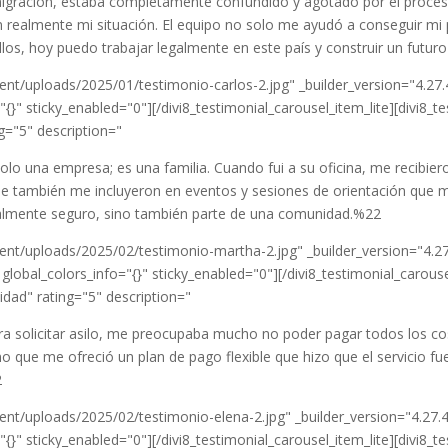
gración, estaba completamente confundido y agotado por el proceso
n realmente mi situación. El equipo no solo me ayudó a conseguir mi
llos, hoy puedo trabajar legalmente en este país y construir un futur
nt/uploads/2025/01/testimonio-carlos-2.jpg" _builder_version="4.27
{}" sticky_enabled="0"][/divi8_testimonial_carousel_item_lite][divi8_
="5" description="
lo una empresa; es una familia. Cuando fui a su oficina, me recibier
ue también me incluyeron en eventos y sesiones de orientación que 
legalmente seguro, sino también parte de una comunidad.%22
nt/uploads/2025/02/testimonio-martha-2.jpg" _builder_version="4.2
bal_colors_info="{}" sticky_enabled="0"][/divi8_testimonial_carousel_
idad" rating="5" description="
a solicitar asilo, me preocupaba mucho no poder pagar todos los c
sino que me ofreció un plan de pago flexible que hizo que el servicio 
2
nt/uploads/2025/02/testimonio-elena-2.jpg" _builder_version="4.27.
}" sticky_enabled="0"][/divi8_testimonial_carousel_item_lite][divi8_t