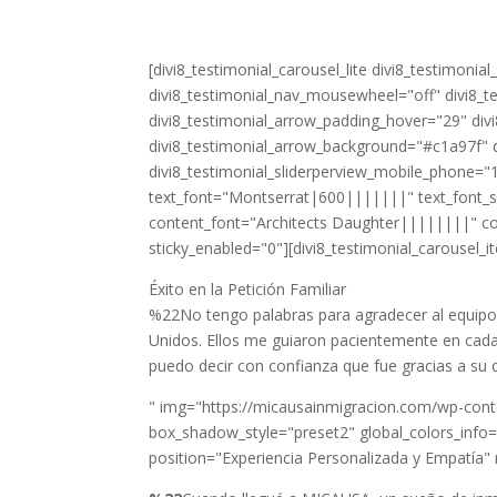
[divi8_testimonial_carousel_lite divi8_testimoni
divi8_testimonial_nav_mousewheel="off" divi8_te
divi8_testimonial_arrow_padding_hover="29" divi
divi8_testimonial_arrow_background="#c1a97f" d
divi8_testimonial_sliderperview_mobile_phone="1
text_font="Montserrat|600|||||||" text_font_si
content_font="Architects Daughter||||||||" co
sticky_enabled="0"][divi8_testimonial_carousel_i
Éxito en la Petición Familiar
%22No tengo palabras para agradecer al equipo 
Unidos. Ellos me guiaron pacientemente en cada
puedo decir con confianza que fue gracias a su 
" img="https://micausainmigracion.com/wp-conte
box_shadow_style="preset2" global_colors_info="
position="Experiencia Personalizada y Empatía" 